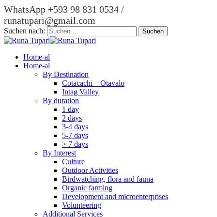
WhatsApp +593 98 831 0534 /
runatupari@gmail.com
Suchen nach:
Home-al
Home-al
By Destination
Cotacachi – Otavalo
Intag Valley
By duration
1 day
2 days
3-4 days
5-7 days
> 7 days
By Interest
Culture
Outdoor Activities
Birdwatching, flora and fauna
Organic farming
Development and microenterprises
Volunteering
Additional Services