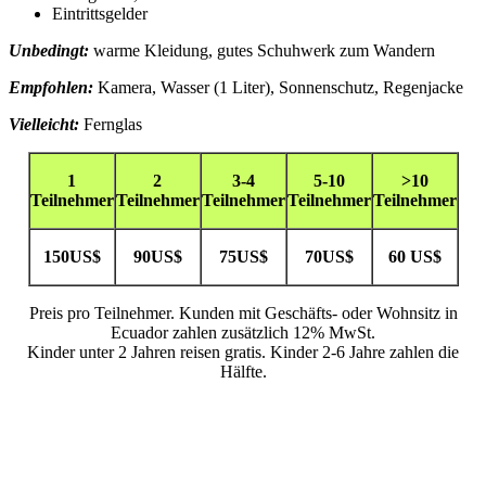
Eintrittsgelder
Unbedingt:
warme Kleidung, gutes Schuhwerk zum Wandern
Empfohlen:
Kamera, Wasser (1 Liter), Sonnenschutz, Regenjacke
Vielleicht:
Fernglas
1
2
3-4
5-10
>10
Teilnehmer
Teilnehmer
Teilnehmer
Teilnehmer
Teilnehmer
150US$
90US$
75US$
70US$
60 US$
Preis pro Teilnehmer. Kunden mit Geschäfts- oder Wohnsitz in
Ecuador zahlen zusätzlich 12% MwSt.
Kinder unter 2 Jahren reisen gratis. Kinder 2-6 Jahre zahlen die
Hälfte.