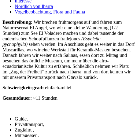
Interesse
Nördlich von Ibarra
Vogelbeobachtung, Flora und Fauna
Beschreibung:
Wir brechen frühmorgens auf und fahren zum
Naturreservat El Angel, wo wir eine kleine Wanderung (1-2
Stunden) zum See El Voladero machen und dabei tausende der
endemischen Schopfpflanzen frailejones
(Espeletia
pycnophylla)
sehen werden. Im Anschluss geht es weiter in das Dorf
Mascarillas, wo wir eine Werkstatt für Keramik-Masken besuchen.
Danach fahren wir weiter nach Salinas, essen dort zu Mittag und
besuchen das örtliche Museum, um mehr über die afro-
ecuadorianische Kultur zu erfahren. Schließlich nehmen wir Platz
im „Zug der Freiheit“ zurück nach Ibarra, und von dort kehren wir
mit unserem Privattransport nach Otavalo zurück.
Schwierigkeitsgrad:
einfach-mittel
Gesamtdauer:
~11 Stunden
Guide,
Privattransport,
Zugfahrt ,
Mittagessen,