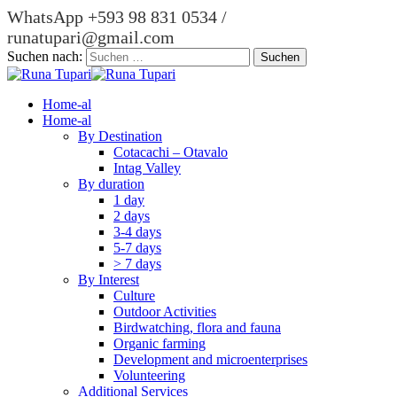
WhatsApp +593 98 831 0534 /
runatupari@gmail.com
Suchen nach:
Home-al
Home-al
By Destination
Cotacachi – Otavalo
Intag Valley
By duration
1 day
2 days
3-4 days
5-7 days
> 7 days
By Interest
Culture
Outdoor Activities
Birdwatching, flora and fauna
Organic farming
Development and microenterprises
Volunteering
Additional Services