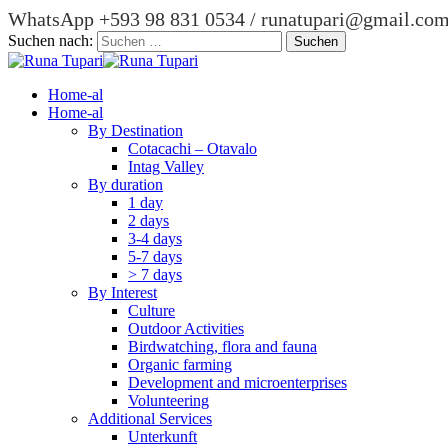
WhatsApp +593 98 831 0534 / runatupari@gmail.co
Suchen nach:
Home-al
Home-al
By Destination
Cotacachi – Otavalo
Intag Valley
By duration
1 day
2 days
3-4 days
5-7 days
> 7 days
By Interest
Culture
Outdoor Activities
Birdwatching, flora and fauna
Organic farming
Development and microenterprises
Volunteering
Additional Services
Unterkunft