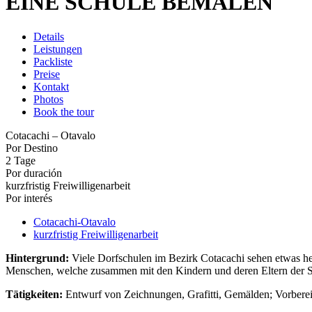
EINE SCHULE BEMALEN
Details
Leistungen
Packliste
Preise
Kontakt
Photos
Book the tour
Cotacachi – Otavalo
Por Destino
2 Tage
Por duración
kurzfristig Freiwilligenarbeit
Por interés
Cotacachi-Otavalo
kurzfristig Freiwilligenarbeit
Hintergrund:
Viele Dorfschulen im Bezirk Cotacachi sehen etwas her
Menschen, welche zusammen mit den Kindern und deren Eltern der Sc
Tätigkeiten:
Entwurf von Zeichnungen, Grafitti, Gemälden; Vorbere