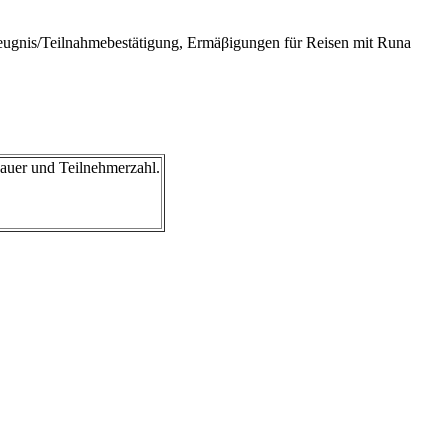
szeugnis/Teilnahmebestätigung, Ermäβigungen für Reisen mit Runa
auer und Teilnehmerzahl.