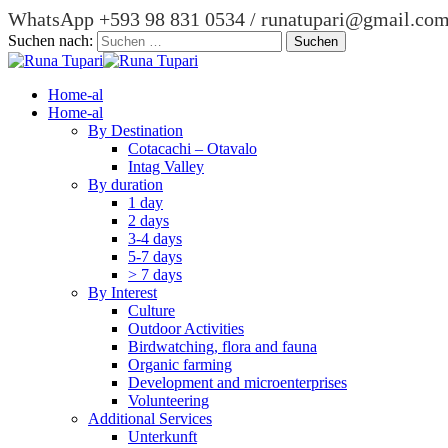
WhatsApp +593 98 831 0534 / runatupari@gmail.co
Suchen nach:
Home-al
Home-al
By Destination
Cotacachi – Otavalo
Intag Valley
By duration
1 day
2 days
3-4 days
5-7 days
> 7 days
By Interest
Culture
Outdoor Activities
Birdwatching, flora and fauna
Organic farming
Development and microenterprises
Volunteering
Additional Services
Unterkunft