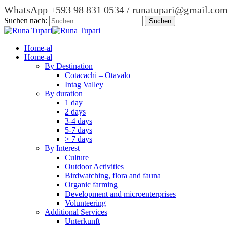
WhatsApp +593 98 831 0534 / runatupari@gmail.co
Suchen nach:
Home-al
Home-al
By Destination
Cotacachi – Otavalo
Intag Valley
By duration
1 day
2 days
3-4 days
5-7 days
> 7 days
By Interest
Culture
Outdoor Activities
Birdwatching, flora and fauna
Organic farming
Development and microenterprises
Volunteering
Additional Services
Unterkunft