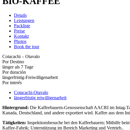
BIO-KAFFEE
Details
Leistungen
Packliste
Preise
Kontakt
Photos
Book the tour
Cotacachi – Otavalo
Por Destino
länger als 7 Tage
Por duración
längerfristig-Freiwilligenarbeit
Por interés
Cotacachi-Otavalo
längerfristig reiwilligenarbeit
Hintergrund:
Die Kaffeebauern-Genossenschaft AACRI im Intag-Tal h
Kanada, Deutschland, und andere exportiert wird. Kaffee aus dem Int
Tätigkeiten:
Inspektionsbesuche bei den Kaffeebauern; Mithilfe bei
Kaffee-Fabrik; Unterstützung im Bereich Marketing und Vertrieb..