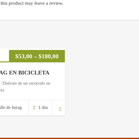
this product may leave a review.
$
53,00
–
$
180,00
AG EN BICICLETA
 Disfrute de un recorrido en
eta
lle de Intag
1 día