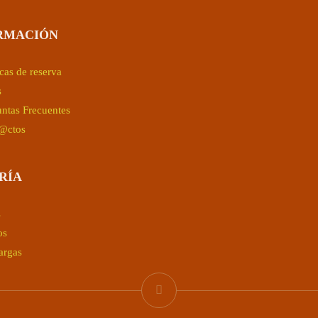
RMACIÓN
icas de reserva
s
ntas Frecuentes
@ctos
RÍA
s
os
argas