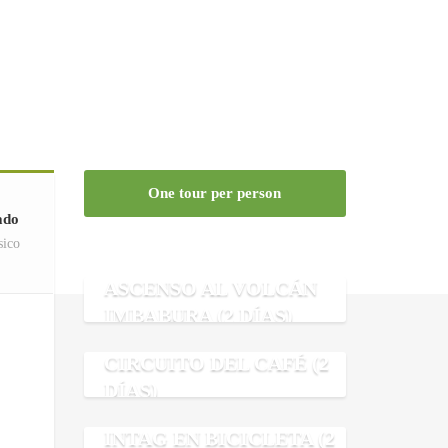
One tour per person
ado
sico
ASCENSO AL VOLCÁN
IMBABURA (2 DÍAS)
CIRCUITO DEL CAFÉ (2
DÍAS)
INTAG EN BICICLETA (2