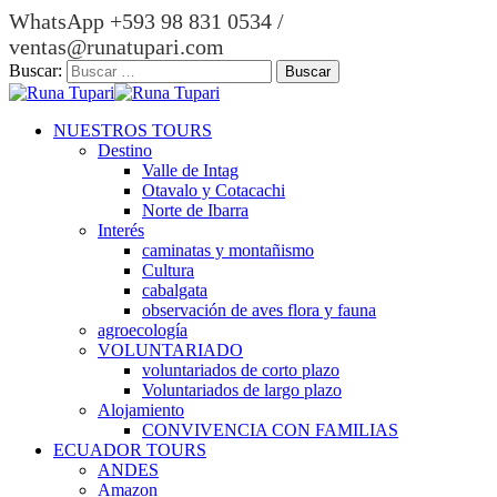
WhatsApp +593 98 831 0534 /
ventas@runatupari.com
Buscar:
NUESTROS TOURS
Destino
Valle de Intag
Otavalo y Cotacachi
Norte de Ibarra
Interés
caminatas y montañismo
Cultura
cabalgata
observación de aves flora y fauna
agroecología
VOLUNTARIADO
voluntariados de corto plazo
Voluntariados de largo plazo
Alojamiento
CONVIVENCIA CON FAMILIAS
ECUADOR TOURS
ANDES
Amazon