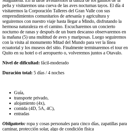
Magdalena. En la tarde avistaremos la danza de los gallitos de la
peña y visitaremos una cueva de las aves nocturnas tayos. El día 4
visitaremos la Corporación Talleres del Gran Valle con sus
emprendimientos comunitarios de artesanía y agricultura y
seguiremos con nuestro viaje hasta llegar a Mindo, disfrutando la
hermosa naturaleza en el camino. Escucharemos un concierto
nocturno de ranas y después de un buen descanso observaremos en
la mañana (5) una multitud de aves y mariposas. Luego seguiremos
con la visita al monumento Mitad del Mundo para ver la línea
ecuatorial y los museos del sitio. Finalmente terminaremos el tour en
Quito en su hotel o el aeropuerto o, volveremos juntos a Otavalo.
Nivel de dificultad:
fácil-moderado
Duración total:
5 días / 4 noches
Guía,
transporte privado,
alojamiento (4x),
comida (4D, 5A, 4C),
entradas
Obligatorio:
ropa y cosas personales para cinco días, zapatillas para
caminar, protección solar, algo de condición física