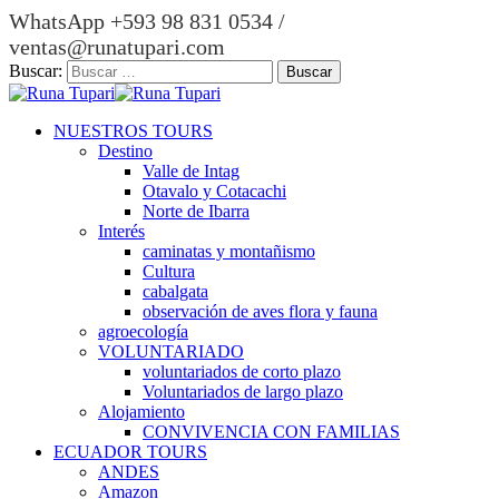
WhatsApp +593 98 831 0534 /
ventas@runatupari.com
Buscar:
NUESTROS TOURS
Destino
Valle de Intag
Otavalo y Cotacachi
Norte de Ibarra
Interés
caminatas y montañismo
Cultura
cabalgata
observación de aves flora y fauna
agroecología
VOLUNTARIADO
voluntariados de corto plazo
Voluntariados de largo plazo
Alojamiento
CONVIVENCIA CON FAMILIAS
ECUADOR TOURS
ANDES
Amazon