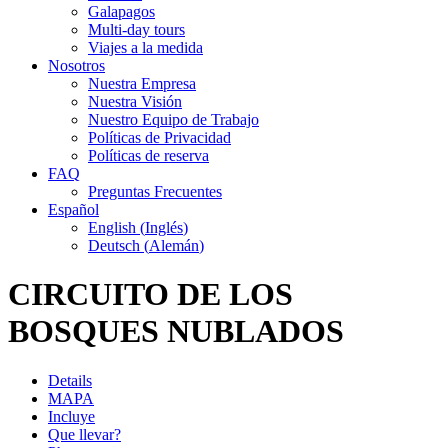
Galapagos
Multi-day tours
Viajes a la medida
Nosotros
Nuestra Empresa
Nuestra Visión
Nuestro Equipo de Trabajo
Políticas de Privacidad
Políticas de reserva
FAQ
Preguntas Frecuentes
Español
English
(
Inglés
)
Deutsch
(
Alemán
)
CIRCUITO DE LOS
BOSQUES NUBLADOS
Details
MAPA
Incluye
Que llevar?