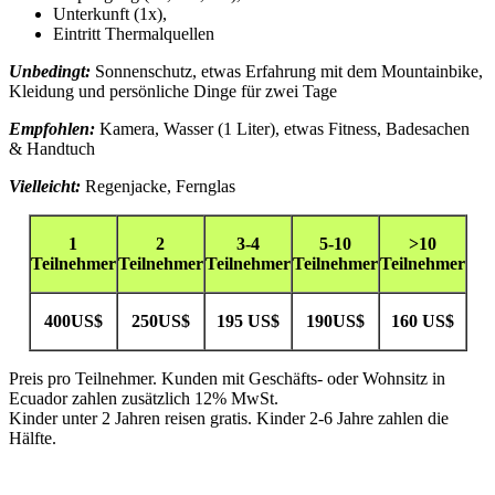
Unterkunft (1x),
Eintritt Thermalquellen
Unbedingt:
Sonnenschutz, etwas Erfahrung mit dem Mountainbike,
Kleidung und persönliche Dinge für zwei Tage
Empfohlen:
Kamera, Wasser (1 Liter), etwas Fitness, Badesachen
& Handtuch
Vielleicht:
Regenjacke, Fernglas
1
2
3-4
5-10
>10
Teilnehmer
Teilnehmer
Teilnehmer
Teilnehmer
Teilnehmer
400US$
250US$
195 US$
190US$
160 US$
Preis pro Teilnehmer. Kunden mit Geschäfts- oder Wohnsitz in
Ecuador zahlen zusätzlich 12% MwSt.
Kinder unter 2 Jahren reisen gratis. Kinder 2-6 Jahre zahlen die
Hälfte.