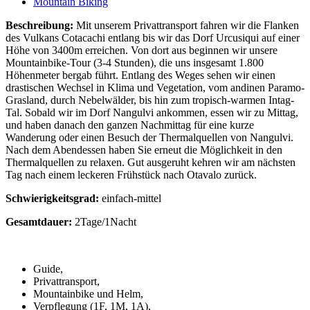
Mountain Biking
Beschreibung:
Mit unserem Privattransport fahren wir die Flanken
des Vulkans Cotacachi entlang bis wir das Dorf Urcusiqui auf einer
Höhe von 3400m erreichen. Von dort aus beginnen wir unsere
Mountainbike-Tour (3-4 Stunden), die uns insgesamt 1.800
Höhenmeter bergab führt. Entlang des Weges sehen wir einen
drastischen Wechsel in Klima und Vegetation, vom andinen Paramo-
Grasland, durch Nebelwälder, bis hin zum tropisch-warmen Intag-
Tal. Sobald wir im Dorf Nangulvi ankommen, essen wir zu Mittag,
und haben danach den ganzen Nachmittag für eine kurze
Wanderung oder einen Besuch der Thermalquellen von Nangulvi.
Nach dem Abendessen haben Sie erneut die Möglichkeit in den
Thermalquellen zu relaxen. Gut ausgeruht kehren wir am nächsten
Tag nach einem leckeren Frühstück nach Otavalo zurück.
Schwierigkeitsgrad:
einfach-mittel
Gesamtdauer:
2Tage/1Nacht
Guide,
Privattransport,
Mountainbike und Helm,
Verpflegung (1F, 1M, 1A),