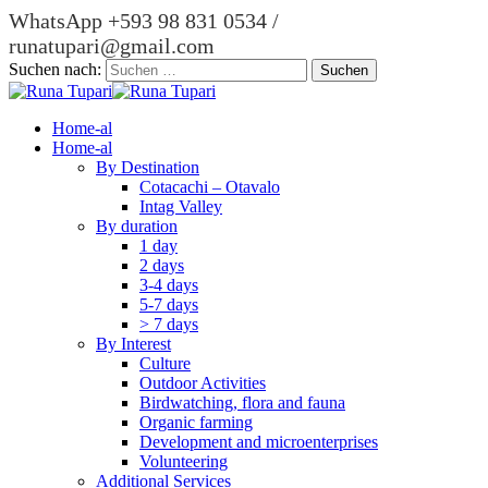
WhatsApp +593 98 831 0534 /
runatupari@gmail.com
Suchen nach:
Home-al
Home-al
By Destination
Cotacachi – Otavalo
Intag Valley
By duration
1 day
2 days
3-4 days
5-7 days
> 7 days
By Interest
Culture
Outdoor Activities
Birdwatching, flora and fauna
Organic farming
Development and microenterprises
Volunteering
Additional Services