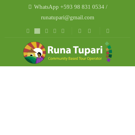
WhatsApp +593 98 831 0534 /
runatupari@gmail.com